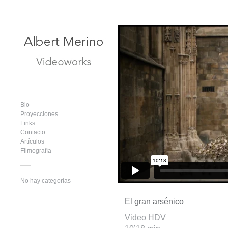
Bio
Proyecciones
Links
Contacto
Artículos
Filmografía
No hay categorías
El gran arsénico
Video HDV