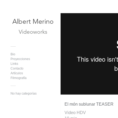
Bio
Proyecciones
Links
Contacto
Artículos
Filmografía
No hay categorías
El món sublunar TEASER
Video HDV